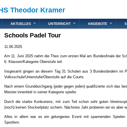
HS Theodor Kramer
AKTUELLES
UNTERRICHT
ANGEBOTE
S
Schools Padel Tour
11.06.2025
Am 11. Juni 2025 nahm die Theo zum ersten Mal am Bundesﬁnale der Sch
6. Klassen/Kategorie Oberstufe teil.
Insgesamt gingen an diesem Tag 31 Schulen aus 3 Bundesländern im P
Volksschule/Unterstufe/Oberstufe auf die Courts.
Nach einem Grunddurchgang (jeder gegen jeden) qualiﬁzierte sich das b
Meister:innentitel in seiner Kategorie spielte.
Durch die starke Konkurrenz, mit zum Teil schon sehr guten Vereinsspie
(noch) keinen Stockerlplatz sichern. Nächstes Jahr probieren wir es aber w
Alles in allem war es ein gelungenes Event mit spannenden Spielen u
Sportlern.