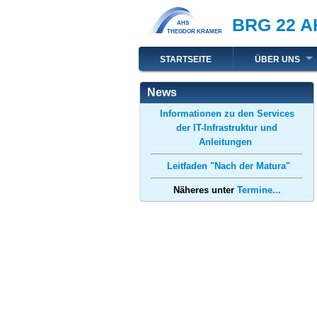
Direkt
BRG 22 A
zum
Inhalt
Hauptnavigation
STARTSEITE
ÜBER UNS
News
Informationen zu den Services
der IT-Infrastruktur und
Anleitungen
Leitfaden "Nach der Matura"
Näheres unter
Termine...