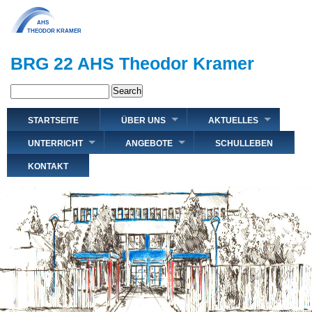
Direkt
zum
Inhalt
BRG 22 AHS Theodor Kramer
Search
Hauptnavigation
STARTSEITE
ÜBER UNS
AKTUELLES
UNTERRICHT
ANGEBOTE
SCHULLEBEN
KONTAKT