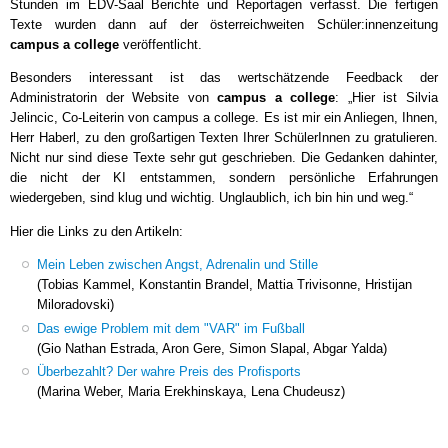
Stunden im EDV-Saal Berichte und Reportagen verfasst. Die fertigen
Texte wurden dann auf der österreichweiten Schüler:innenzeitung
campus a college
veröffentlicht.
Besonders interessant ist das wertschätzende Feedback der
Administratorin der Website von
campus a college
: „Hier ist Silvia
Jelincic, Co-Leiterin von campus a college. Es ist mir ein Anliegen, Ihnen,
Herr Haberl, zu den großartigen Texten Ihrer SchülerInnen zu gratulieren.
Nicht nur sind diese Texte sehr gut geschrieben. Die Gedanken dahinter,
die nicht der KI entstammen, sondern persönliche Erfahrungen
wiedergeben, sind klug und wichtig. Unglaublich, ich bin hin und weg.“
Hier die Links zu den Artikeln:
Mein Leben zwischen Angst, Adrenalin und Stille
(Tobias Kammel, Konstantin Brandel, Mattia Trivisonne, Hristijan
Miloradovski)
Das ewige Problem mit dem "VAR" im Fußball
(Gio Nathan Estrada, Aron Gere, Simon Slapal, Abgar Yalda)
Überbezahlt? Der wahre Preis des Profisports
(Marina Weber, Maria Erekhinskaya, Lena Chudeusz)