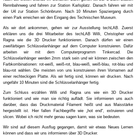
Rennbahnweg und fahren zur Station Karlsplatz. Danach fahren wir mit
der U4 zur Station Schönbrunn. Nach 10 Minuten Spaziergang durch
einen Park erreichen wir den Eingang des Technischen Museum.
Als wir dort ankommen, gehen wir zur Ausstellung techLAB. Zuerst
erklären uns die drei Mitarbeiter des techLAB Willi, Christopher und
Ragna wie die 3D Drucker funktionieren. Danach dürfen wir einen
zweifärbigen Schlüsselanhänger auf dem Computer konstruieren. Dafür
arbeiten wir mit dem Computerprogramm Tinkercad. Die
Schlüsselanhänger werden 2mm stark sein und wir können zwischen den
Farbkombinationen: rot-weiß, weiß-rot, blau-weiß, weiß-blau, rot-blau und
blau-rot wählen. Die meisten von uns konstruieren ihren Vornamen auf
einer rechteckigen Platte. Als wir fertig sind, können wir drucken. Nach
ungefähr 10 Minuten sind die Schlüsselanhänger fertig.
Zum Schluss erzählen Willi und Ragna uns wie ein 3D Drucker
funktioniert und wie man sie richtig auflädt. Sie informieren uns auch
darüber, dass das Druckmaterial Filament heißt und aus Maisstärke
hergestellt ist. Hier fallen Fachbegriffe wie „hot end“, extruieren und
slicen. Wobei ich nicht mehr genau sagen kann, was sie bedeuten.
Wir sind auf diesem Ausflug gegangen, damit wir etwas Neues Lernen
können und dass wir uns informieren über 3D Drucker.