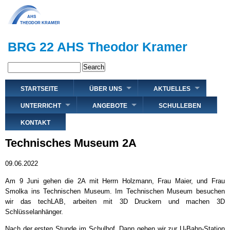
Direkt
zum
Inhalt
BRG 22 AHS Theodor Kramer
Search
Hauptnavigation
STARTSEITE
ÜBER UNS
AKTUELLES
UNTERRICHT
ANGEBOTE
SCHULLEBEN
KONTAKT
Technisches Museum 2A
09.06.2022
Am 9 Juni gehen die 2A mit Herrn Holzmann, Frau Maier, und Frau
Smolka ins Technischen Museum. Im Technischen Museum besuchen
wir das techLAB, arbeiten mit 3D Druckern und machen 3D
Schlüsselanhänger.
Nach der ersten Stunde im Schulhof. Dann gehen wir zur U-Bahn-Station