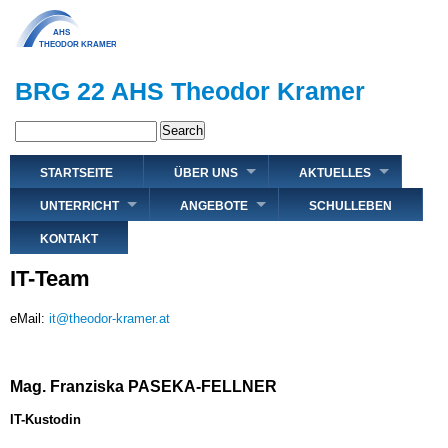
Direkt
zum
Inhalt
BRG 22 AHS Theodor Kramer
Search
Hauptnavigation
STARTSEITE
ÜBER UNS
AKTUELLES
UNTERRICHT
ANGEBOTE
SCHULLEBEN
KONTAKT
IT-Team
eMail:
it@theodor-kramer.at
Mag. Franziska PASEKA-FELLNER
IT-Kustodin