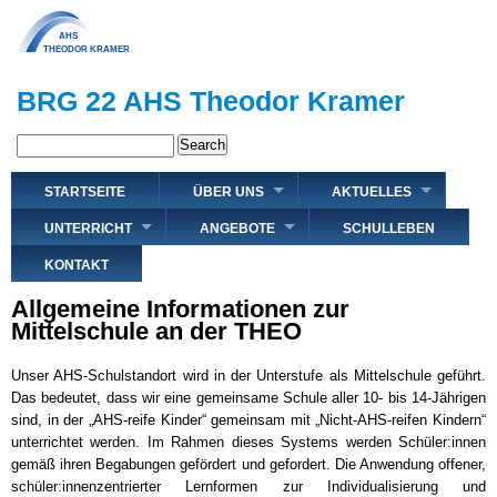
Direkt
zum
Inhalt
BRG 22 AHS Theodor Kramer
Search
Hauptnavigation
STARTSEITE
ÜBER UNS
AKTUELLES
UNTERRICHT
ANGEBOTE
SCHULLEBEN
KONTAKT
Allgemeine Informationen zur
Mittelschule an der THEO
Unser AHS-Schulstandort wird in der Unterstufe als Mittelschule geführt.
Das bedeutet, dass wir eine gemeinsame Schule aller 10- bis 14-Jährigen
sind, in der „AHS-reife Kinder“ gemeinsam mit „Nicht-AHS-reifen Kindern“
unterrichtet werden. Im Rahmen dieses Systems werden Schüler:innen
gemäß ihren Begabungen gefördert und gefordert. Die Anwendung offener,
schüler:innenzentrierter Lernformen zur Individualisierung und