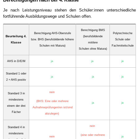
Je nach Leistungsniveau stehen den Schüler:innen unterschiedliche
fortführende Ausbildungswege und Schulen offen.
Berechtigung BMS
Berechtigung AHS-Oberstufe
Polytechnische
Beurteilung 4.
(berufsbildende
bzw. BHS (berufsbildende höhere
Schule oder
Klasse
mittlere
Schulen mit Matura)
Fachmittelschule
Schulen ohne Matura)
AHS in D/E/M
ja
ja
ja
Standard 1 oder
ja
ja
ja
2 = AHS positiv
nein
Standard 3 in
mindestens
(BHS: Eine oder mehrere
ja
ja
einem der drei
Aufnahmeprüfungen/en ist/sind
Fächer
abzulegen)
nein
Standard 4 in
mindestens
(eine oder mehrere
nein
ja