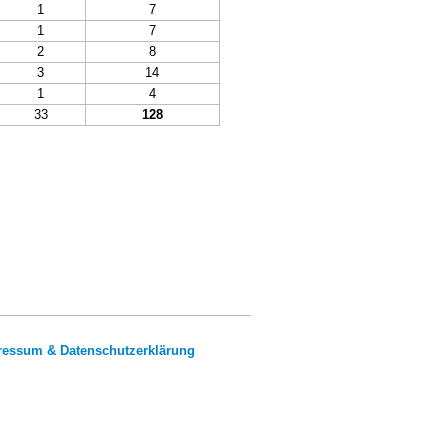
1
7
1
7
2
8
3
14
1
4
33
128
ressum & Datenschutzerklärung