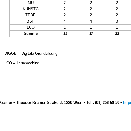
MU
2
2
2
KUNSTG
2
2
2
TEDE
2
2
2
BSP
4
4
3
LCO
1
1
1
Summe
30
32
33
DIGGB = Digitale Grundbildung
LCO = Lerncoaching
 Kramer
•
Theodor Kramer Straße 3, 1220 Wien
•
Tel.: (01) 258 69 50
•
Imp