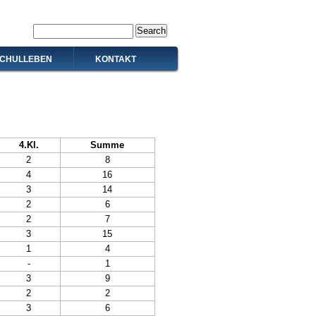
Search
CHULLEBEN
KONTAKT
4.Kl.
Summe
2
8
4
16
3
14
2
6
2
7
3
15
1
4
-
1
3
9
2
2
3
6