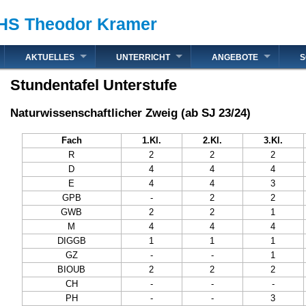
HS Theodor Kramer
AKTUELLES
UNTERRICHT
ANGEBOTE
S
Stundentafel Unterstufe
Naturwissenschaftlicher Zweig (ab SJ 23/24)
Fach
1.Kl.
2.Kl.
3.Kl.
R
2
2
2
D
4
4
4
E
4
4
3
GPB
-
2
2
GWB
2
2
1
M
4
4
4
DIGGB
1
1
1
GZ
-
-
1
BIOUB
2
2
2
CH
-
-
-
PH
-
-
3