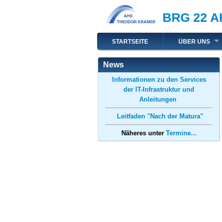
Direkt
BRG 22 A
zum
Inhalt
Hauptnavigation
STARTSEITE
ÜBER UNS
News
Informationen zu den Services
der IT-Infrastruktur und
Anleitungen
Leitfaden "Nach der Matura"
Näheres unter
Termine...